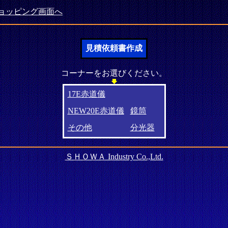
ョッピング画面へ
見積依頼書作成
コーナーをお選びください。
17E赤道儀
NEW20E赤道儀
鏡筒
その他
分光器
ＳＨＯＷＡ Industry Co.,Ltd.